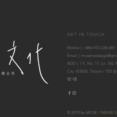
GET IN TOUCH:
Mobile｜
+886-933-228-685
Email｜
mosemodesign@gma
ADD｜
1 F., No. 17, Ln. 182,
City 103026, Taiwan 
號1樓
© 2019 by
MOSE / IMAGE 