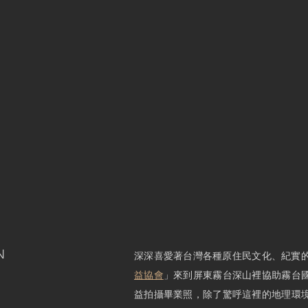
N
深深喜愛著台灣各種原住民文化、紀實的
益協會
」來到屏東霧台深山裡協助霧台
益拍攝畢業照，除了驚呼這裡的地理環