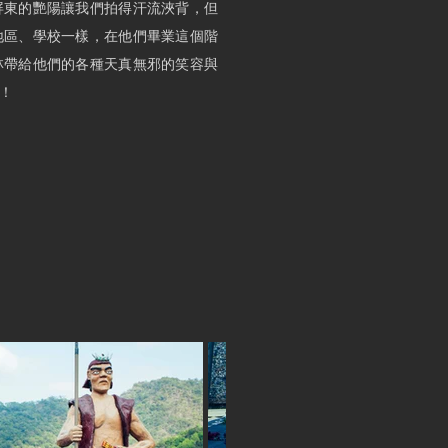
屏東的艷陽讓我們拍得汗流浹背，
但
地區、學校一樣，在他們畢業這個階
林帶給他們的各種天真無邪的笑容與
！