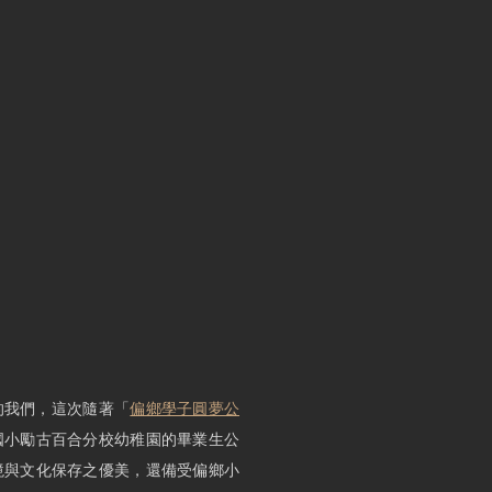
我們，這次隨著​「
偏鄉學子圓夢公
國小勵古百合分校幼稚園的畢業生公
境與文化保存之優美，還備受偏鄉小