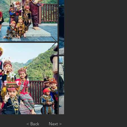
< Back
Next >