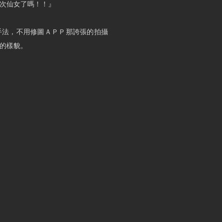
次仙女了嗎！！』
手法，不用修圖ＡＰＰ那誇張的拍攝
的樣貌。