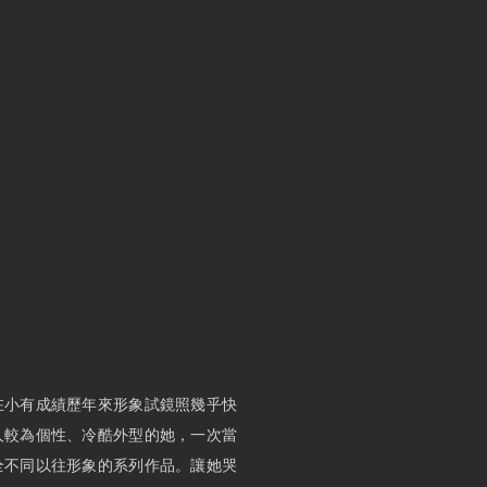
在小有成績歷年來形象試鏡照幾乎快
人較為個性、冷酷外型的她，一次當
全不同以往形象的系列作品。讓她哭