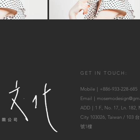
GET IN TOUCH:
Mobile｜
+886-933-228-685
Email｜
mosemodesign@gma
ADD｜
1 F., No. 17, Ln. 182,
City 103026, Taiwan 
號1樓