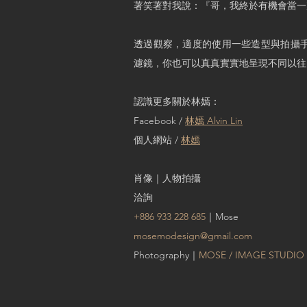
著笑著對我說：『哥，我終於有機會當一
透過觀察，適度的使用一些造型與拍攝
濾鏡，你也可以真真實實地呈現不同以往
認識更多關於林嫣：
Facebook /
林嫣 Alvin Lin
個人網站 /
林嫣
肖像｜人物拍攝
洽詢
+886 933 228 685
｜Mose
mosemodesign@gmail.com
Photography｜
MOSE / IMAGE STUDIO