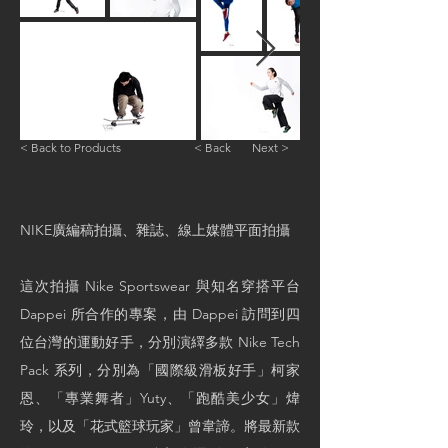
< Back to Products
< Back
Next >
NIKE廣編稿拍攝、雜誌、線上媒體平面拍攝
這次拍攝 Nike Sportswear 與知名穿搭平台
Dappei 所合作
的專案，由 Dappei 訪問到四
位台灣的運動好手，分別演繹多款 Nike Tech
Pack 系列，分別為
「國際級滑板好手」柯家
恩
、
「專業舞者」Yuty
、
「跑酷美少女」煒
玲
，以及
「花式籃球玩家」曾韋諦
。將最新款