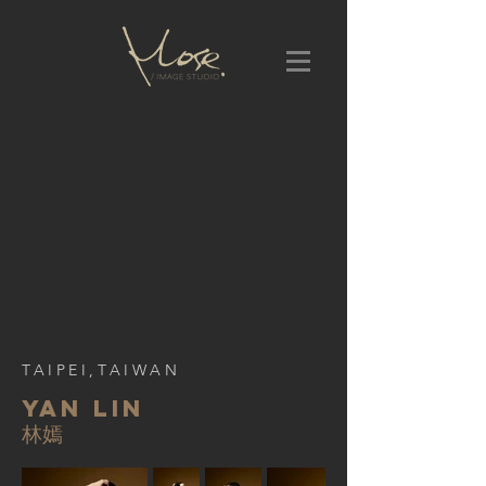
TAIPEI
,
TAIWAN
YAN LIN
​林嫣